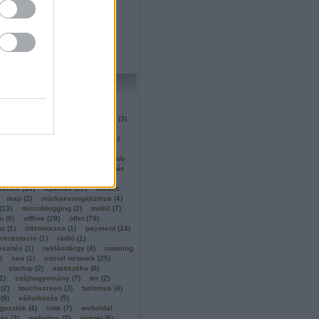
prilis
(
3
)
március
(
3
)
anuár
(
1
)
december
(
3
)
november
(
5
)
b
...
VÍZIÓ
3
)
aggregátor
(
1
)
atm
(
3
)
xchange
(
1
)
blog
(
2
)
cimkézés
(
3
)
lás
(
2
)
daily deal
(
1
)
domain
email
(
5
)
flame
(
3
)
gasztro
(
1
)
hot or not
(
4
)
időjárás
(
2
)
ka
(
1
)
iwiw app
(
2
)
játék
(
1
)
job
a
(
3
)
képmegosztók
(
4
)
kerékpár
ségi vásárlás
(
1
)
light
(
6
)
osztók
(
10
)
lojalitás
(
12
)
lokális
map
(
2
)
márkaevangálizmus
(
4
)
(
13
)
microblogging
(
2
)
mobil
(
7
)
ó
(
6
)
offline
(
29
)
ötlet
(
79
)
oz
(
1
)
ötletmorzsa
(
1
)
payment
(
14
)
prezentacio
(
1
)
rádió
(
1
)
szítés
(
1
)
reklámtárgy
(
4
)
roaming
)
seo
(
1
)
social network
(
25
)
startup
(
2
)
statisztika
(
8
)
1
)
szájhagyomány
(
7
)
tcr
(
2
)
(
2
)
touchscreen
(
3
)
turizmus
(
4
)
(
8
)
vállalkozás
(
5
)
gosztók
(
4
)
vote
(
7
)
weboldal
lás
(
3
)
webshop
(
2
)
widget
(
6
)