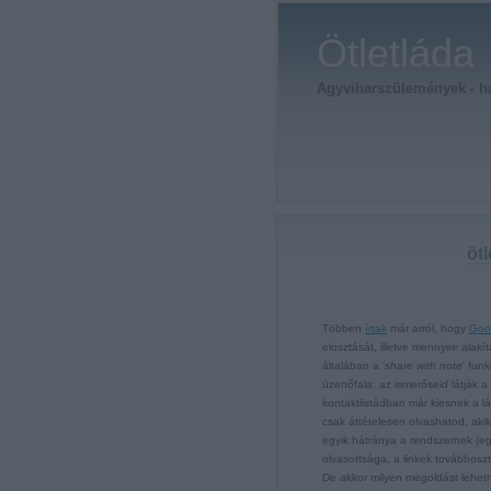
Ötletláda
Agyviharszülemények - h
öt
Többen
írtak
már arról, hogy
Goo
elosztását, illetve mennyire alak
általában a '
share with note
' fun
üzenőfala: az ismerőseid látják
kontaktlistádban már kiesnek a l
csak áttételesen olvashatod, aki
egyik hátránya a rendszernek (e
olvasottsága, a linkek továbbosz
De akkor milyen megoldást lehetne