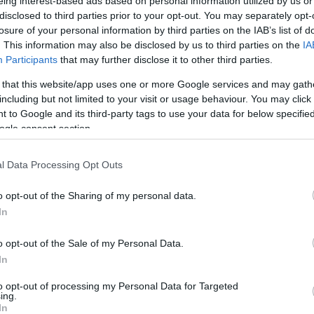
eing interest-based ads based on personal information utilized by us or
boingb
ocial network
ötlet
linkmegosztók
szájhagyomány
hot or not
vote
Busine
disclosed to third parties prior to your opt-out. You may separately opt-
CRAFT
losure of your personal information by third parties on the IAB’s list of
curbly
Do It 
. This information may also be disclosed by us to third parties on the
IA
Ajánlott bejegyzések:
Gizmo
Participants
that may further disclose it to other third parties.
Instuc
Lifeha
MAKE:
 that this website/app uses one or more Google services and may gath
Mened
including but not limited to your visit or usage behaviour. You may click 
Mobile
MoMB
 to Google and its third-party tags to use your data for below specifi
Online
ogle consent section.
Optima
Ötletd
69:
ötlet #68: autót
vállalkozási ötlet
parent
n oldanák
venni olajcégtől
#1: kerékpáros
Techc
l Data Processing Opt Outs
Techqu
túravezető
Trend 
sági
wikiH
gunkat
o opt-out of the Sharing of my personal data.
tünk?
In
o opt-out of the Sale of my Personal Data.
casusb
az irá
In
tudni?
hamarosan új
14:55
)
casusb
rovat indul az
az irá
to opt-out of processing my Personal Data for Targeted
Ötletládán
tudni? 
ing.
ötlet 
In
badbo