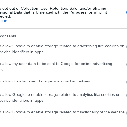
működi
haszná
A bejegyzés trackback címe:
22:42
)
o opt-out of Collection, Use, Retention, Sale, and/or Sharing
forgal
ersonal Data that Is Unrelated with the Purposes for which it
:
Megsz
lected.
ack/id/736754
Saját 
Out
alakulá
ötlet 
prémiu
Kommentek:
Koroni
nagyon
consents
k
értelmében felhasználói tartalomnak minősülnek, értük a
szolgáltatás technikai
üzemeltetője
lojális
m ellenőrzi. Kifogás esetén forduljon a blog szerkesztőjéhez. Részletek a
Felhasználási feltételekben
14:56
)
turist
o allow Google to enable storage related to advertising like cookies on
Utolsó
evice identifiers in apps.
u/
2008.10.28. 16:17:10
n fogja kommentelni... :P
o allow my user data to be sent to Google for online advertising
eg.hu már nem...
s.
Válasz erre
to allow Google to send me personalized advertising.
o allow Google to enable storage related to analytics like cookies on
gjelennek a kommentek is a megosztott GR cikkekhez. Ott pedig bárkire fel
evice identifiers in apps.
2011 o
2011 m
is olvasom, pedig még az életben nem küldtem neki ímélt- és persze
2010 o
o allow Google to enable storage related to functionality of the website
2010 
2009 
Válasz erre
2009 o
2009 j