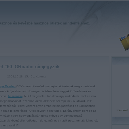
asznos és kevésbé hasznos ötletek mindenféléhez.
let #60: GReader címjegyzék
2008.10.28. 15:45 ::
Koronix
gle Reader
(GR) '
shared items
'-ek mennyire változtatják meg a tartalmak
ítanak ki újraelosztást. Jómagam is lelkes híve vagyok GReadernek és
kcióval
használom
. A GR megosztott tartalmai úgy működnek, mint az iwiw
 a megosztásaidat, azonban azok, akik nem szerepelnek a GMail/GTalk
átómeződből - ezzel viszont olyan emberek megosztásait és kommentjeit
Kérdezd 
k nem a te ismerőseid. Őket követni nem tudod. És úgy érzem pont ez az
gy másik nagy, hogy egyáltalán nincs mérve egy-egy megosztó
tásának követési lehetősége - de ez már egy másik poszt témája lehetne).
 erre találni?