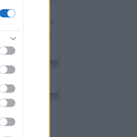
k és ott két ember jogosult egyszerre
lni a közösségi köz...
(
2012.12.28.
ötlet #72: tömegközlekedés
mival
űnt a több évtizedes munkahelyem.
kezembe kellett venni a sorsom
sát, ezért kezd...
(
2012.03.23. 08:42
)
#8: szájhagyomány és affiliate
m termék eladásánál
x:
@peteraxx: Ehhez képest nem
 látok világmegváltó számokat, amik
, visszatérő fogyaszt...
(
2011.10.24.
ötlet #78: közösségi vásárlás
áknak
 20
ÖTLETVADÁSZ
ÖTLET TEMETŐ
któber
(
1
)
árcius
(
1
)
któber
(
2
)
szeptember
(
1
)
november
(
1
)
któber
(
1
)
úlius
(
3
)