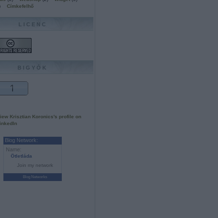
)
Címkefelhő
LICENC
BIGYÓK
Blog Network:
Name:
Ötletláda
Join my network
Blog Networks