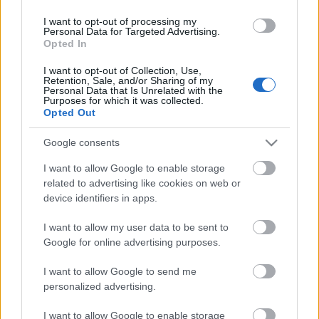
új boltjai mellett egyre több márka jelenik meg az
országban. Persze a fővárosi és…
I want to opt-out of processing my
Personal Data for Targeted Advertising.
Opted In
ötlet #57: mosodától a közösségig
I want to opt-out of Collection, Use,
Retention, Sale, and/or Sharing of my
Koronix
•
2008. szeptember 15.
0
Personal Data that Is Unrelated with the
Purposes for which it was collected.
Opted Out
Hátizsákos turistaként az egyik kedvenc
szolgáltatásom az önkiszolgáló mosoda volt. Nem
Google consents
kellett tonnányi ruhát cipelni magunkkal, olcsó volt
és a várakozási időt kihasználhattuk, hogy
I want to allow Google to enable storage
beszélgetünk/ismerkedünk másokkal. Ezért is
related to advertising like cookies on web or
örültem meg, amikor ezt a cikket olvastam –…
device identifiers in apps.
I want to allow my user data to be sent to
ötlet #47: hírek versus hírek
Google for online advertising purposes.
Koronix
•
2008. június 13.
0
I want to allow Google to send me
personalized advertising.
Kis hazánk hírfolyamában kevés olyan
gazdasági/politikai hír jelenik meg, ami ne lenne
I want to allow Google to enable storage