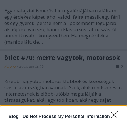
Egy malajziai ismerős flickr galériájában találtam
egy érdekes képet, ahol valódi falra mászik egy férfi
és egy gyerek. persze nem a "pókember" legújabb
akciójáról van szó, hanem klasszikus falmászásról,
autentikusabb környezetben. Ha megnézitek a
(manipulált, de…
ötlet #70: merre vagytok, motorosok
Koronix
•
2009. április 15.
0
Kisebb-nagyobb motoros klubbok és közösségek
szerte az országban vannak. Azok, akik rendszeresen
interneteznek is előbb-utóbb megtalálják a
társaságukat, akár egy topikban, akár egy saját
fórumon. Persze ettől még nagy marad az ország és
ismeretlenek az arcok. A budapestiek talán…
Blog -
Do Not Process My Personal Information