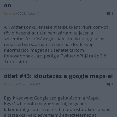
on
Koronix
•
2008. június 11.
1
A Twitter konkurenseként felbukkant Plurk.com-ot
rövid használat után nem zártam teljesen a
szívembe. Az idősáv egy chates/mikroblogolásos
rendszerben számomra nem hordoz lényegi
információt, magát az üzenetet tartom
fontosabbnak - azt pedig a Twitter API-jára épülő
Turulcsirip…
ötlet #43: időutazás a google maps-el
Koronix
•
2008. június 03.
3
Egyik kedvenc Google szolgáltatásom a Maps.
Egyrészt jópofa megnézegetni, hogy hol
lakom/dolgozom, másrészt motorostúrákon ideális
a társakkal való egyértelmű egyeztetéshez az