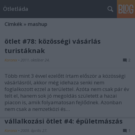
Ötletláda
Címkék
»
mashup
ötlet #78: közösségi vásárlás
turistáknak
Koronix
•
2011. október 24.
2
Több mint 3 évvel ezelőtt írtam először a közösségi
vásárlásról, akkor még idehaza senki nem
foglalkozott ezzel a területtel. Azóta nem csak pár év
telt el, hanem sok jó megoldás született a hazai
piacon is, amik folyamatosan fejlődnek. Azonban
nem csak a nemzetközi és…
vállalkozási ötlet #4: épületmászás
Koronix
•
2009. április 27.
1