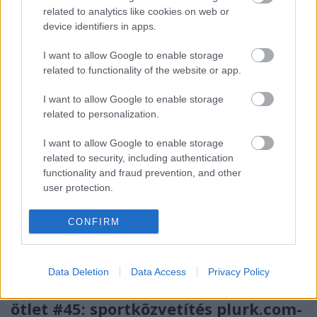
fekete és fehér színben is tálalva, szintén népszerű
related to analytics like cookies on web or
sport a hírekre való reagálás, cáfolat, bocsánatkérés.
device identifiers in apps.
De olyan is előfordul, hogy ugyanazon a napon két
különböző sajtóorgánum…
I want to allow Google to enable storage
related to functionality of the website or app.
ötlet #46: írjál sajtóközleményt ész
I want to allow Google to enable storage
nélkül
related to personalization.
Koronix
•
2008. június 12.
1
I want to allow Google to enable storage
related to security, including authentication
functionality and fraud prevention, and other
Nehéz reggelem volt. Karma Felejtsük el a
user protection.
sajtóközleményeket! po(dca)st-ja után nézegettem át
a feedjeimet és akadtam mindjárt egy
gyöngyszemre. Azt hiszem ha valaki a két linket a
CONFIRM
fenti sorrendben megnézi (meghallgatja), akkor
rögtön a legmélyebb PR bugyrokban találja magát
és…
Data Deletion
Data Access
Privacy Policy
ötlet #45: sportközvetítés plurk.com-