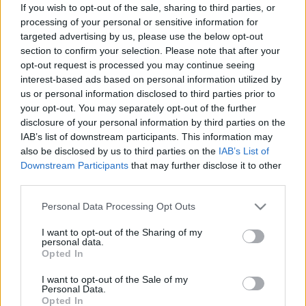
ötlet #68: autót venni olajcégtől
If you wish to opt-out of the sale, sharing to third parties, or
processing of your personal or sensitive information for
Koronix
•
2009. március 04.
3
targeted advertising by us, please use the below opt-out
section to confirm your selection. Please note that after your
Azon tűnődtem, amikor a Szonda Ipsos válsággal
opt-out request is processed you may continue seeing
kapcsolatos kutatását olvasgattam, hogy miközben
interest-based ads based on personal information utilized by
a válaszadók úgy vélik, hogy vissza kell fogni a
us or personal information disclosed to third parties prior to
mindennapi kiadásaikat majd a jövőben aközben a
your opt-out. You may separately opt-out of the further
"közlekedés, autófenntartás, benzinköltség"
disclosure of your personal information by third parties on the
kiadásának mérséklésére…
IAB’s list of downstream participants. This information may
also be disclosed by us to third parties on the
IAB’s List of
Downstream Participants
that may further disclose it to other
ötlet #58: minimultik, akár
third parties.
időszakosan is
Please note that this website/app uses one or more Google
Personal Data Processing Opt Outs
Koronix
•
2008. szeptember 15.
0
services and may gather and store information including but
not limited to your visit or usage behaviour. You may click to
I want to opt-out of the Sharing of my
personal data.
grant or deny consent to Google and its third-party tags to
Akármennyire is fájhat sok embernek, a külföldi
Opted In
use your data for below specified purposes in below Google
kereskedelmi multinacionális vállalatok száma
consent section.
nemhogy csökken, de inkább folyamatosan nő.
I want to opt-out of the Sale of my
Personal Data.
Akárhogy is nézzük, ez tény. A meglévő áruházláncok
Opted In